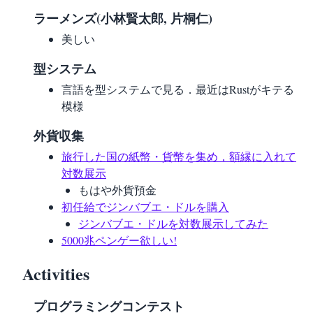
ラーメンズ(小林賢太郎, 片桐仁)
美しい
型システム
言語を型システムで見る．最近はRustがキテる
模様
外貨収集
旅行した国の紙幣・貨幣を集め，額縁に入れて
対数展示
もはや外貨預金
初任給でジンバブエ・ドルを購入
ジンバブエ・ドルを対数展示してみた
5000兆ペンゲー欲しい!
Activities
プログラミングコンテスト